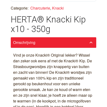
Categorie:
Charcuterie
,
Knacki
HERTA® Knacki Kip
x10 - 350g
Omschrijving
keyboard_arrow_down
Vind je onze Knacki® Original lekker? Wissel
dan zeker ook eens af met de Knacki® Kip. De
Strasbourgworstjes zijn knapperig van buiten
en zacht van binnen! De Knacki® worstjes zijn
gemaakt van 100% kip en zijn traditioneel
gerookt op beukenhout voor een unieke
gerookte smaak. Je kan ze koud of warm eten
en ze zijn snel klaar, je hoeft ze alleen maar op
te warmen (in de kookpot, in de microgolfoven
of in de pan). Heerlijk in een hotdog! Voor