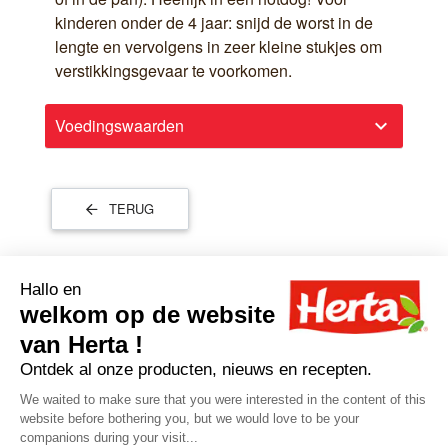
kinderen onder de 4 jaar: snijd de worst in de
lengte en vervolgens in zeer kleine stukjes om
verstikkingsgevaar te voorkomen.
Voedingswaarden
keyboard_arrow_down
TERUG
©Reg. Herta