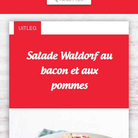
UITLEG
Salade Waldorf au
bacon et aux
pommes