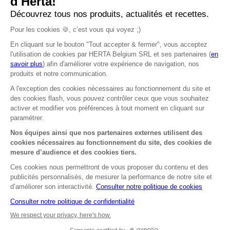
Type de plat
Salade
Personnes
4
PRINT