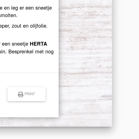
e en leg er een sneetje
smolten.
r, zout en olijfolie.
r een sneetje
HERTA
uin. Besprenkel met nog
PRINT