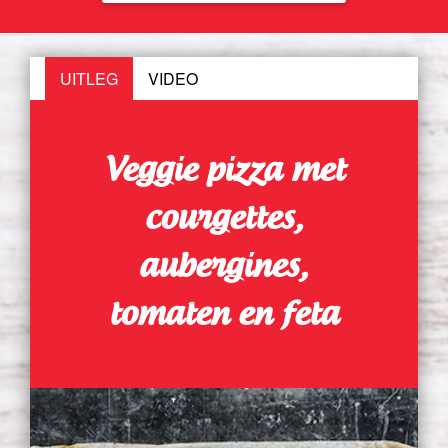
UITLEG
VIDEO
Veggie pizza met
courgettes,
aubergines,
tomaten en feta