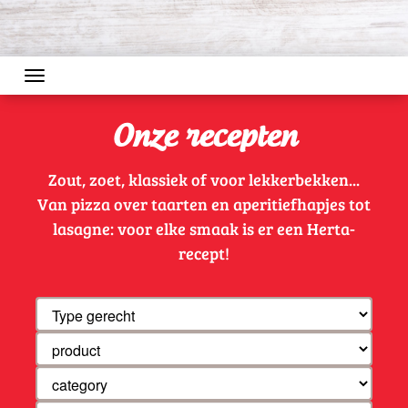
Toggle navigation
Onze recepten
Zout, zoet, klassiek of voor lekkerbekken...
Van pizza over taarten en aperitiefhapjes tot
lasagne: voor elke smaak is er een Herta-
recept!