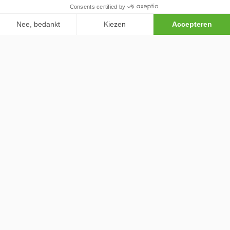
60 min
Paprika's gevuld met bacon, couscous en
veldsla
15 min